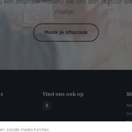
 u een afspraak maken? Bel ons dan of stuur on
mailtje…
Maak je afspraak
ns
Vind ons ook op
S
Aa
Ov
On
en, sociale media-functies