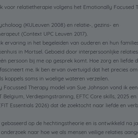
k voor relatietherapie volgens het Emotionally Focused 
sycholoog (KULeuven 2008) en relatie-, gezins- en
erapeut (Context UPC Leuven 2017).
 ik ervaring in het begeleiden van ouderen en hun families
kenhuis in Mortsel. Geboeid door interpersoonlijke relatie
én persoon bij me op gesprek komt. Hoe zorg en liefde de
fascineert me. Ik ben ervan overtuigd dat het precies om
 als koppels soms in woelige wateren verzeilen.
ly Focussed Therapy model van Sue Johnson vond ik een
 Belgium, Verdiepingstraining, EFTC Core skills, 2025 en
EFIT Essentials 2026) dat de zoektocht naar liefde en ver
 gebaseerd op de hechtingstheorie en is ontwikkeld na j
 onderzoek naar hoe we als mensen veilige relaties aan