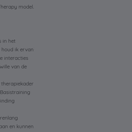
Therapy model.
 in het
s houd ik ervan
 interacties
wille van de
 therapiekader
 Basistraining
binding
arenlang
gaan en kunnen