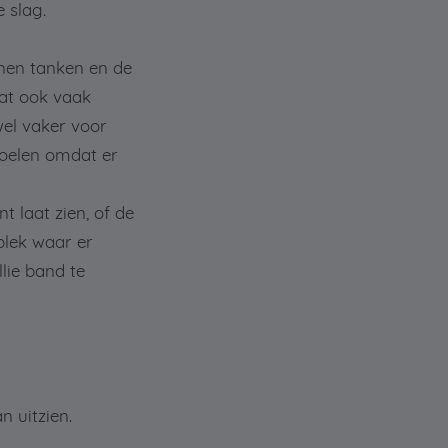
 slag.
nnen tanken en de
dat ook vaak
wel vaker voor
voelen omdat er
t laat zien, of de
 plek waar er
lie band te
n uitzien.