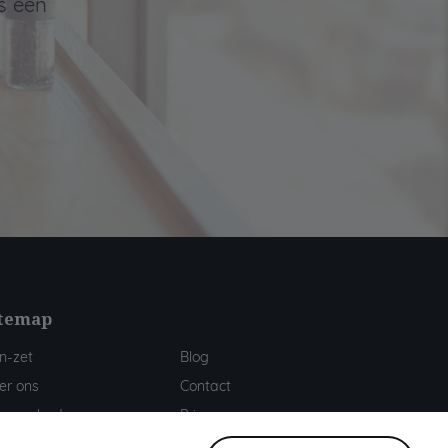
s een
itemap
n-zet
Blog
er ons
Contact
s aanbod
Privacy