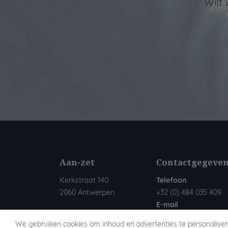
Wilt
Aan-zet
Contactgegeve
Kerkstraat 140
Telefoon
2060 Antwerpen
+32 (0) 484 035 409
E-mail
info@aan-zet.be
We gebruiken cookies om inhoud en advertenties te personaliser