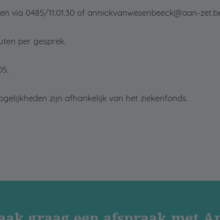
en via 0485/11.01.30 of annickvanwesenbeeck@aan-zet.b
uten per gesprek.
05.
elijkheden zijn afhankelijk van het ziekenfonds.
aak graag een afspraak met A