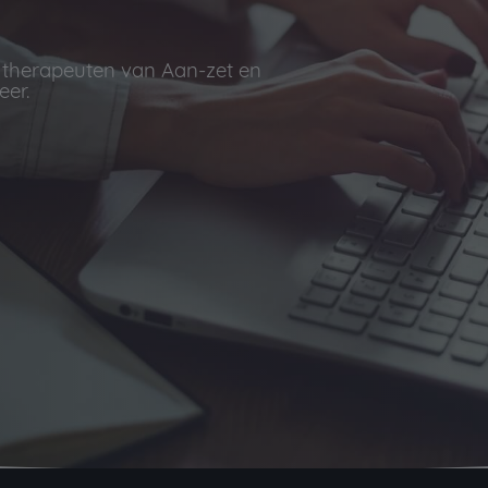
e therapeuten van Aan-zet en
er.